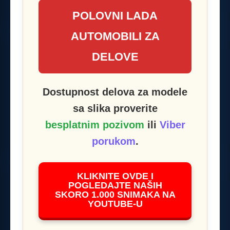
POLOVNI LADA
AUTOMOBILI ZA
DELOVE
Dostupnost delova za modele
sa slika proverite
besplatnim pozivom
ili
Viber
porukom
.
KLIKNITE OVDE I
POGLEDAJTE NAŠIH
SKORO 1.000 SNIMAKA NA
YOUTUBE-U